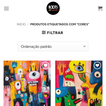
Skip
to
content
INÍCIO
/
PRODUTOS ETIQUETADOS COM “CORES”
FILTRAR
Adicionar
Adicionar
ao
ao
Wishlist
Wishlist