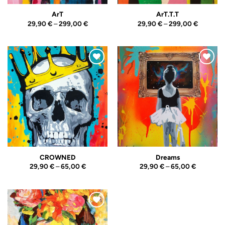
ArT
ArT.T.T
Price
Price
29,90
€
–
299,00
€
29,90
€
–
299,00
€
range:
range:
29,90 €
29,90 €
through
through
299,00 €
299,00 
Adicionar
Adicionar
ao
ao
Wishlist
Wishlist
CROWNED
Dreams
Price
Price
29,90
€
–
65,00
€
29,90
€
–
65,00
€
range:
range:
29,90 €
29,90 €
through
through
65,00 €
65,00 €
Adicionar
ao