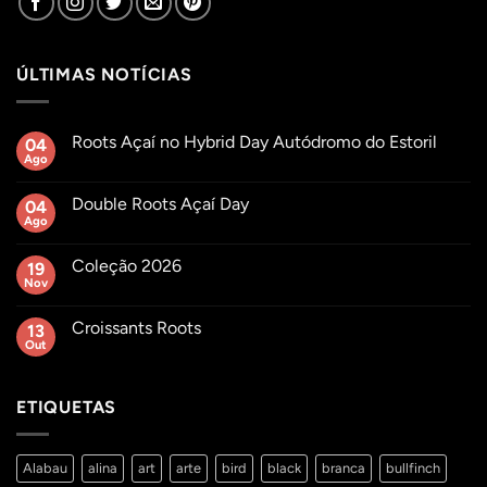
ÚLTIMAS NOTÍCIAS
Roots Açaí no Hybrid Day Autódromo do Estoril
04
Ago
Sem
comentários
em
Double Roots Açaí Day
04
Roots
Açaí
Ago
Sem
no
comentários
Hybrid
em
Day
Coleção 2026
19
Double
Autódromo
Roots
Nov
Sem
do
Açaí
comentários
Estoril
Day
em
Croissants Roots
13
Coleção
2026
Out
Sem
comentários
em
Croissants
ETIQUETAS
Roots
Alabau
alina
art
arte
bird
black
branca
bullfinch