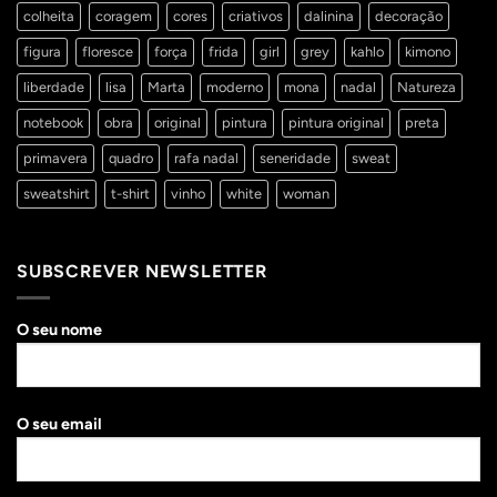
colheita
coragem
cores
criativos
dalinina
decoração
figura
floresce
força
frida
girl
grey
kahlo
kimono
liberdade
lisa
Marta
moderno
mona
nadal
Natureza
notebook
obra
original
pintura
pintura original
preta
primavera
quadro
rafa nadal
seneridade
sweat
sweatshirt
t-shirt
vinho
white
woman
SUBSCREVER NEWSLETTER
O seu nome
O seu email