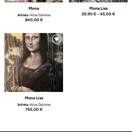
Mona
Mona Lisa
Price
29,90
€
–
45,00
€
Artista:
Alina Dalinina
range:
840,00
€
29,90 €
through
45,00 €
Adicionar
ao
Wishlist
Mona Lisa
Artista:
Alina Dalinina
765,00
€