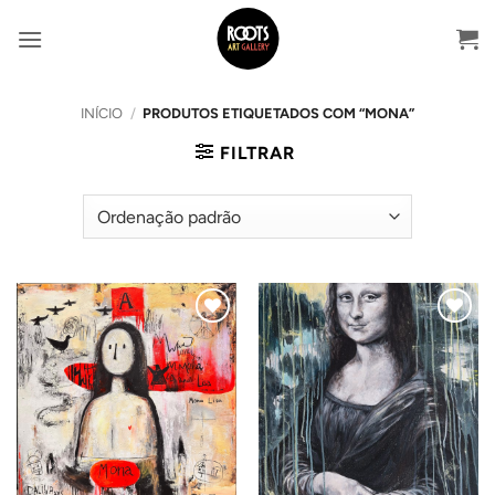
Skip
to
content
INÍCIO
/
PRODUTOS ETIQUETADOS COM “MONA”
FILTRAR
Adicionar
Adicionar
ao
ao
Wishlist
Wishlist