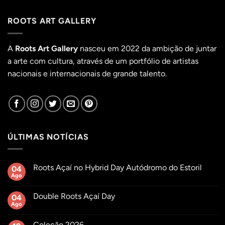
ROOTS ART GALLERY
A
Roots Art Gallery
nasceu em 2022 da ambição de juntar
a arte com cultura, através de um portfólio de artistas
nacionais e internacionais de grande talento.
ÚLTIMAS NOTÍCIAS
Roots Açaí no Hybrid Day Autódromo do Estoril
04
Ago
Sem
comentários
em
Double Roots Açaí Day
04
Roots
Açaí
Ago
Sem
no
comentários
Hybrid
em
Day
Coleção 2026