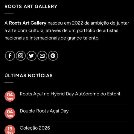
ROOTS ART GALLERY
A
Roots Art Gallery
nasceu em 2022 da ambição de juntar
a arte com cultura, através de um portfólio de artistas
nacionais e internacionais de grande talento.
ÚLTIMAS NOTÍCIAS
Roots Açaí no Hybrid Day Autódromo do Estoril
04
Ago
Sem
comentários
em
Double Roots Açaí Day
04
Roots
Açaí
Ago
Sem
no
comentários
Hybrid
em
Day
Coleção 2026
19
Double
Autódromo
Roots
Nov