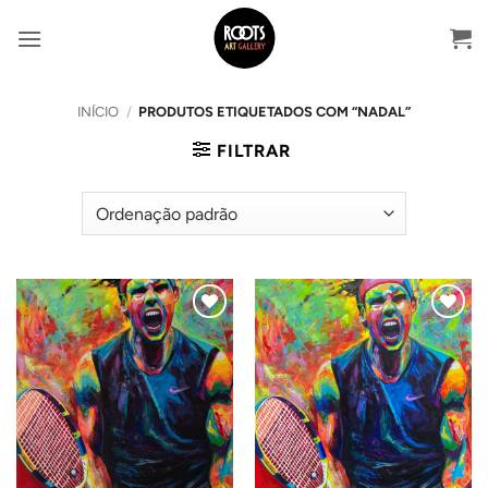
Skip
to
content
INÍCIO
/
PRODUTOS ETIQUETADOS COM “NADAL”
FILTRAR
Adicionar
Adicionar
ao
ao
Wishlist
Wishlist