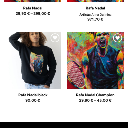
Rafa Nadal
Rafa Nadal
Price
29,90
€
–
299,00
€
Artista:
Alina Dalinina
range:
971,70
€
29,90 €
through
299,00 €
Adicionar
Adicionar
ao
ao
Wishlist
Wishlist
Rafa Nadal black
Rafa Nadal Champion
Price
90,00
€
29,90
€
–
45,00
€
range:
29,90 €
through
45,00 €