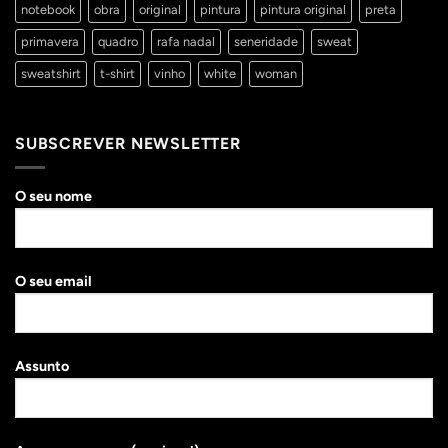
notebook
obra
original
pintura
pintura original
preta
primavera
quadro
rafa nadal
seneridade
sweat
sweatshirt
t-shirt
vinho
white
woman
SUBSCREVER NEWSLETTER
O seu nome
O seu email
Assunto