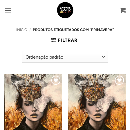
Skip
to
content
INÍCIO
/
PRODUTOS ETIQUETADOS COM “PRIMAVERA”
FILTRAR
Adicionar
Adicionar
ao
ao
Wishlist
Wishlist