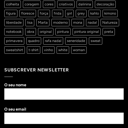
colheita
coragem
cores
criativos
dalinina
decoração
figura
floresce
força
frida
girl
grey
kahlo
kimono
liberdade
lisa
Marta
moderno
mona
nadal
Natureza
notebook
obra
original
pintura
pintura original
preta
primavera
quadro
rafa nadal
seneridade
sweat
sweatshirt
t-shirt
vinho
white
woman
SUBSCREVER NEWSLETTER
O seu nome
O seu email