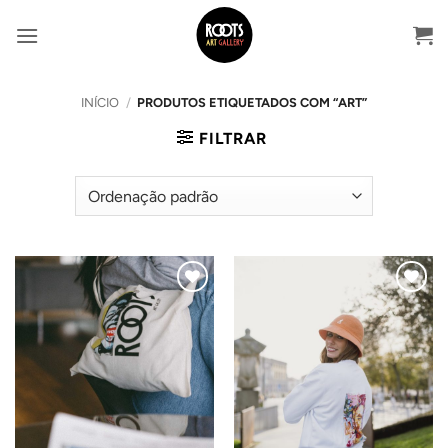
Skip
to
content
INÍCIO
/
PRODUTOS ETIQUETADOS COM “ART”
FILTRAR
Adicionar
Adicionar
ao
ao
Wishlist
Wishlist