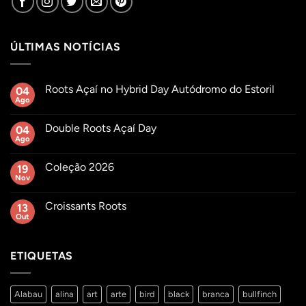
ÚLTIMAS NOTÍCIAS
Roots Açaí no Hybrid Day Autódromo do Estoril
04
Ago
Sem
comentários
em
Double Roots Açaí Day
04
Roots
Açaí
Ago
Sem
no
comentários
Hybrid
em
Day
Coleção 2026
19
Double
Autódromo
Roots
Nov
Sem
do
Açaí
comentários
Estoril
Day
em
Croissants Roots
13
Coleção
2026
Out
Sem
comentários
em
Croissants
ETIQUETAS
Roots
Alabau
alina
art
arte
bird
black
branca
bullfinch