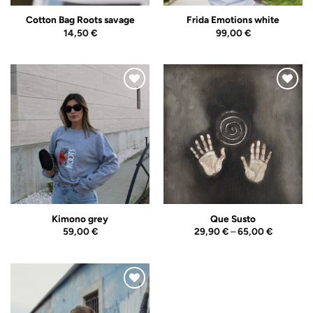
Cotton Bag Roots savage
Frida Emotions white
14,50
€
99,00
€
Adicionar
Adicionar
ao
ao
Wishlist
Wishlist
Kimono grey
Que Susto
Price
59,00
€
29,90
€
–
65,00
€
range:
29,90 €
through
65,00 €
Adicionar
ao