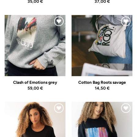
35,00
€
37,00
€
Adicionar
Adicionar
ao
ao
Wishlist
Wishlist
Clash of Emotions grey
Cotton Bag Roots savage
59,00
€
14,50
€
Adicionar
Adicionar
ao
ao
Wishlist
Wishlist