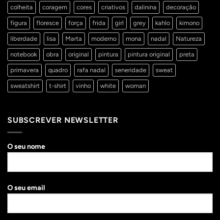
colheita
coragem
cores
criativos
dalinina
decoração
figura
floresce
força
frida
girl
grey
kahlo
kimono
liberdade
lisa
Marta
moderno
mona
nadal
Natureza
notebook
obra
original
pintura
pintura original
preta
primavera
quadro
rafa nadal
seneridade
sweat
sweatshirt
t-shirt
vinho
white
woman
SUBSCREVER NEWSLETTER
O seu nome
O seu email