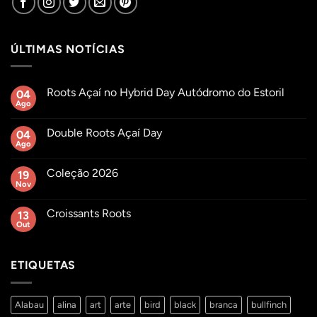
ÚLTIMAS NOTÍCIAS
Roots Açaí no Hybrid Day Autódromo do Estoril
04
Ago
Sem
comentários
em
Double Roots Açaí Day
04
Roots
Açaí
Ago
Sem
no
comentários
Hybrid
em
Day
Coleção 2026
19
Double
Autódromo
Roots
Nov
Sem
do
Açaí
comentários
Estoril
Day
em
Croissants Roots
13
Coleção
2026
Out
Sem
comentários
em
Croissants
ETIQUETAS
Roots
Alabau
alina
art
arte
bird
black
branca
bullfinch