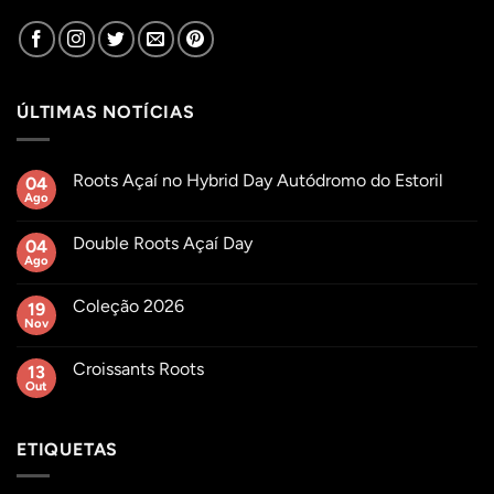
ÚLTIMAS NOTÍCIAS
Roots Açaí no Hybrid Day Autódromo do Estoril
04
Ago
Sem
comentários
em
Double Roots Açaí Day
04
Roots
Açaí
Ago
Sem
no
comentários
Hybrid
em
Day
Coleção 2026
19
Double
Autódromo
Roots
Nov
Sem
do
Açaí
comentários
Estoril
Day
em
Croissants Roots
13
Coleção
2026
Out
Sem
comentários
em
Croissants
ETIQUETAS
Roots