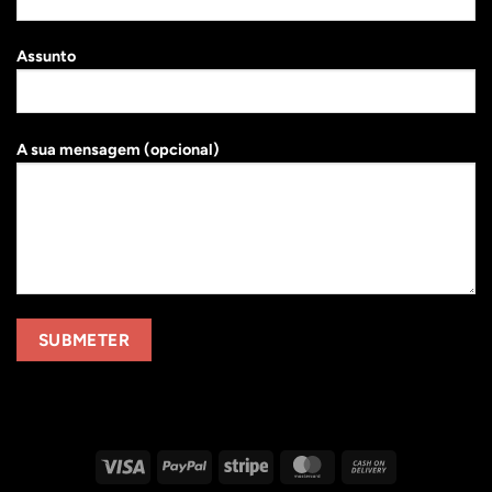
Assunto
A sua mensagem (opcional)
Visa
PayPal
Stripe
MasterCard
Cash
On