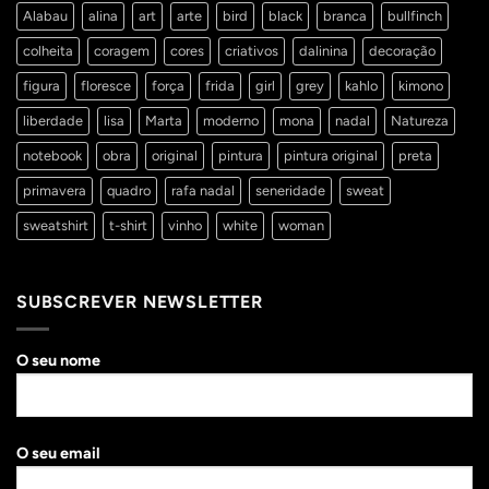
Alabau
alina
art
arte
bird
black
branca
bullfinch
colheita
coragem
cores
criativos
dalinina
decoração
figura
floresce
força
frida
girl
grey
kahlo
kimono
liberdade
lisa
Marta
moderno
mona
nadal
Natureza
notebook
obra
original
pintura
pintura original
preta
primavera
quadro
rafa nadal
seneridade
sweat
sweatshirt
t-shirt
vinho
white
woman
SUBSCREVER NEWSLETTER
O seu nome
O seu email