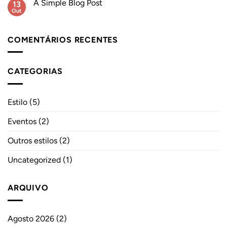
A Simple Blog Post
13
Croissants
Roots
Out
Sem
comentários
em
A
COMENTÁRIOS RECENTES
Simple
Blog
Post
CATEGORIAS
Estilo
(5)
Eventos
(2)
Outros estilos
(2)
Uncategorized
(1)
ARQUIVO
Agosto 2026
(2)