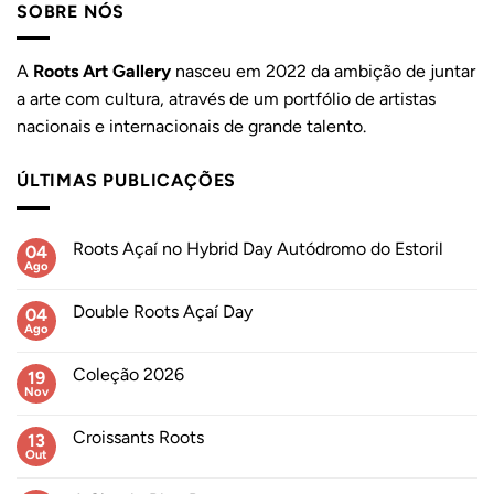
SOBRE NÓS
A
Roots Art Gallery
nasceu em 2022 da ambição de juntar
a arte com cultura, através de um portfólio de artistas
nacionais e internacionais de grande talento.
ÚLTIMAS PUBLICAÇÕES
Roots Açaí no Hybrid Day Autódromo do Estoril
04
Ago
Sem
comentários
em
Double Roots Açaí Day
04
Roots
Açaí
Ago
Sem
no
comentários
Hybrid
em
Day
Coleção 2026
19
Double
Autódromo
Roots
Nov
Sem
do
Açaí
comentários
Estoril
Day
em
Croissants Roots
13
Coleção
2026
Out
Sem
comentários
em