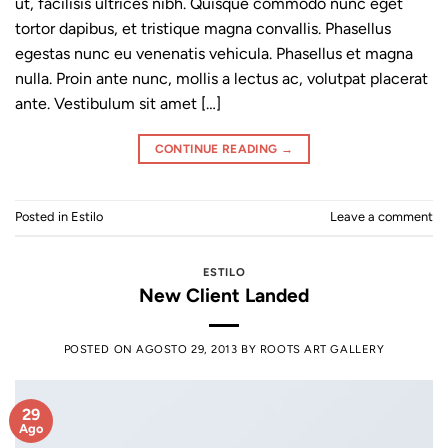
ut, facilisis ultrices nibh. Quisque commodo nunc eget
tortor dapibus, et tristique magna convallis. Phasellus
egestas nunc eu venenatis vehicula. Phasellus et magna
nulla. Proin ante nunc, mollis a lectus ac, volutpat placerat
ante. Vestibulum sit amet […]
CONTINUE READING
→
Posted in
Estilo
Leave a comment
ESTILO
New Client Landed
POSTED ON
AGOSTO 29, 2013
BY
ROOTS ART GALLERY
29
Ago