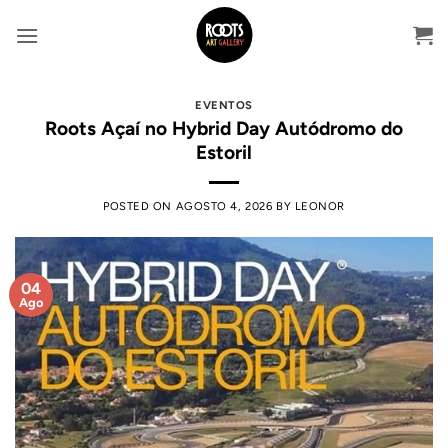
Skip
to
content
EVENTOS
Roots Açaí no Hybrid Day Autódromo do
Estoril
POSTED ON
AGOSTO 4, 2026
BY
LEONOR
04
Ago