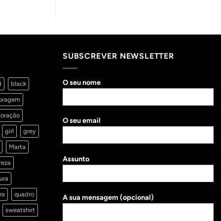
SUBSCREVER NEWSLETTER
O seu nome
d
black
oragem
oração
O seu email
girl
grey
Marta
Assunto
reza
ura
ra
quadro
A sua mensagem (opcional)
sweatshirt