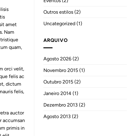
Eventos
(2)
lisis
Outros estilos
(2)
tis
Uncategorized
(1)
sit amet
us. Nam
tristique
ARQUIVO
ntum quam,
Agosto 2026
(2)
m orci velit,
Novembro 2015
(1)
ique felis ac
Outubro 2015
(2)
eet, dictum
auris felis,
Janeiro 2014
(1)
Dezembro 2013
(2)
retra auctor
Agosto 2013
(2)
tur accumsan
um primis in
 elit