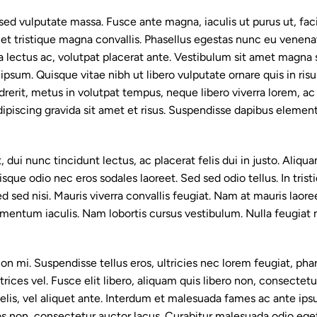
sed vulputate massa. Fusce ante magna, iaculis ut purus ut, faci
et tristique magna convallis. Phasellus egestas nunc eu venena
 a lectus ac, volutpat placerat ante. Vestibulum sit amet magna 
e ipsum. Quisque vitae nibh ut libero vulputate ornare quis in ris
drerit, metus in volutpat tempus, neque libero viverra lorem, ac 
dipiscing gravida sit amet et risus. Suspendisse dapibus eleme
, dui nunc tincidunt lectus, ac placerat felis dui in justo. Aliqua
risque odio nec eros sodales laoreet. Sed sed odio tellus. In trist
d sed nisi. Mauris viverra convallis feugiat. Nam at mauris laor
ementum iaculis. Nam lobortis cursus vestibulum. Nulla feugiat m
n mi. Suspendisse tellus eros, ultricies nec lorem feugiat, pha
ices vel. Fusce elit libero, aliquam quis libero non, consecte
elis, vel aliquet ante. Interdum et malesuada fames ac ante ips
 non, consectetur auctor lacus. Curabitur malesuada odio eget