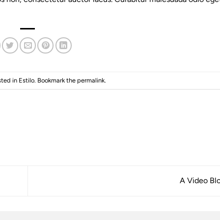
sted in
Estilo
. Bookmark the
permalink
.
A Video Bl