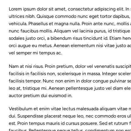
Lorem ipsum dolor sit amet, consectetur adipiscing elit. In 
ultrices nibh. Quisque commodo nunc eget tortor dapibus, 
vehicula. Phasellus et magna nulla. Proin ante nunc, mollis
nunc faucibus mollis. Aliquam vel lacinia purus, id tristiqu
sodales justo orci, a bibendum risus tincidunt id. Etiam hen
orci augue eu metus. Aenean elementum nisi vitae justo a
vel semper mi tempus ac.
Nam at nisi risus. Proin pretium, dolor vel venenatis suscipit
facilisis in facilisis non, scelerisque in massa. Integer scele
facilisis tempor. Nunc non enim in dolor congue pulvinar se
leo at, tristique mi. Aenean pellentesque justo vel diam el
auctor pretium dui euismod in.
Vestibulum et enim vitae lectus malesuada aliquam vitae no
dui. Suspendisse placerat neque leo, nec commodo eros ultr
est. Proin tempus mauris id cursus posuere. Sed et rutrum f
faucibus. Pellentesque neque tellus, condimentum non eros