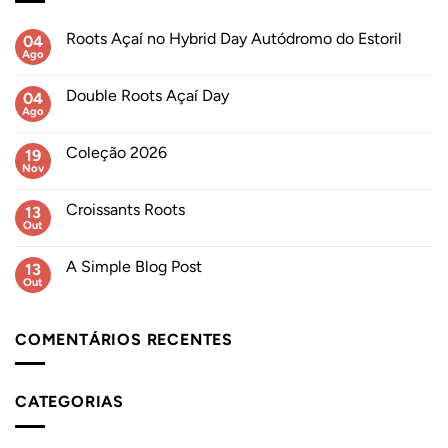
Roots Açaí no Hybrid Day Autódromo do Estoril
04
Ago
Sem
comentários
em
Double Roots Açaí Day
04
Roots
Açaí
Ago
Sem
no
comentários
Hybrid
em
Day
Coleção 2026
19
Double
Autódromo
Roots
Nov
Sem
do
Açaí
comentários
Estoril
Day
em
Croissants Roots
13
Coleção
2026
Out
Sem
comentários
em
A Simple Blog Post
13
Croissants
Roots
Out
Sem
comentários
em
A
COMENTÁRIOS RECENTES
Simple
Blog
Post
CATEGORIAS