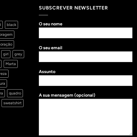
SUBSCREVER NEWSLETTER
O seu nome
d
black
oragem
oração
O seu email
girl
grey
Marta
Assunto
reza
ura
ra
quadro
A sua mensagem (opcional)
sweatshirt