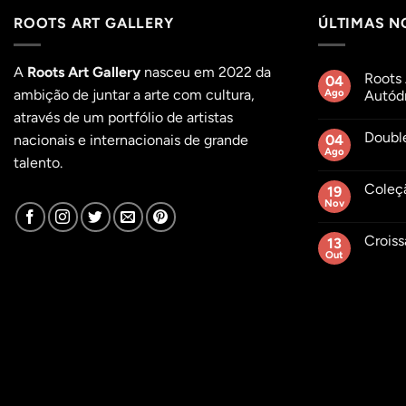
ROOTS ART GALLERY
ÚLTIMAS N
A
Roots Art Gallery
nasceu em 2022 da
Roots 
04
ambição de juntar a arte com cultura,
Ago
Autódr
Sem
através de um portfólio de artistas
comentár
Doubl
em
nacionais e internacionais de grande
04
Roots
Ago
Sem
talento.
Açaí
comentár
no
em
Hybrid
Coleç
19
Double
Day
Roots
Nov
Autódro
Sem
Açaí
do
comentár
Day
em
Estoril
Croiss
13
Coleção
2026
Out
Sem
comentár
em
Croissant
Roots