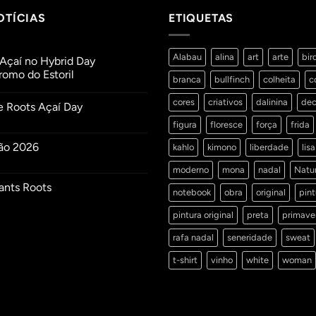
OTÍCIAS
ETIQUETAS
Alabau
alina
art
arte
bir
Açaí no Hybrid Day
omo do Estoril
branca
bullfinch
colheita
c
ios
cores
criativos
dalinina
dec
e Roots Açaí Day
figura
floresce
força
frida
ios
ão 2026
kahlo
kimono
liberdade
lisa
mo
moderno
mona
nadal
Natu
ios
ants Roots
notebook
obra
original
pint
ios
pintura original
preta
primave
s
rafa nadal
seneridade
sweat
t-shirt
vinho
white
woman