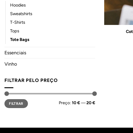
Hoodies
Sweatshirts
T-Shirts
Tops
Cot
Tote Bags
Essenciais
Vinho
FILTRAR PELO PREÇO
Preço
Preço
Preço:
10 €
—
20 €
FILTRAR
mínimo
máximo