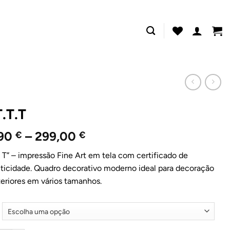
.T.T
Price
,90
–
299,00
€
€
range:
T T” – impressão Fine Art em tela com certificado de
29,90 €
ticidade. Quadro decorativo moderno ideal para decoração
through
teriores em vários tamanhos.
299,00 €