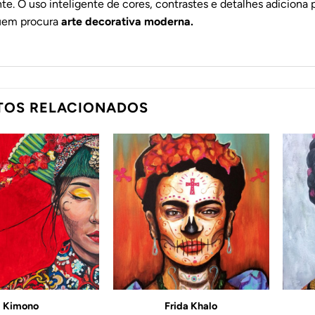
e. O uso inteligente de cores, contrastes e detalhes adiciona 
uem procura
arte decorativa moderna.
TOS RELACIONADOS
Adicionar
Adicionar
ao
ao
Wishlist
Wishlist
Kimono
Frida Khalo