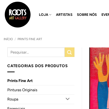
Skip
to
LOJA
ARTISTAS
SOBRE NÓS
EVE
content
INÍCIO
/
PRINTS FINE ART
CATEGORIAS DOS PRODUTOS
Prints Fine Art
Pinturas Originais
Roupa
Essenciais