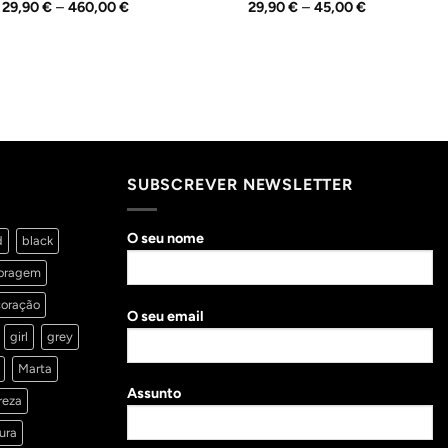
Price
Price
29,90
€
–
460,00
€
29,90
€
–
45,00
€
range:
range:
29,90 €
29,90 €
through
through
460,00 €
45,00 €
SUBSCREVER NEWSLETTER
O seu nome
d
black
oragem
oração
O seu email
girl
grey
Marta
Assunto
reza
ura