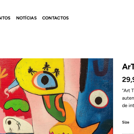
NTOS
NOTÍCIAS
CONTACTOS
ArT
29
Adicionar
ao
Wishlist
“Art 
auten
de in
Size