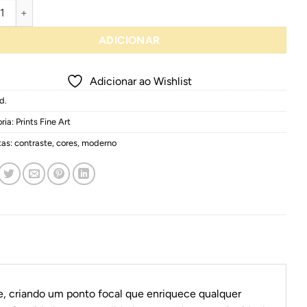
idade de ArT.T.T
ADICIONAR
Adicionar ao Wishlist
d.
ria:
Prints Fine Art
tas:
contraste
,
cores
,
moderno
e, criando um ponto focal que enriquece qualquer