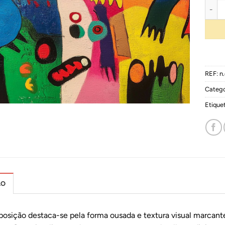
Quant
REF:
n.
Catego
Etique
ÃO
osição destaca-se pela forma ousada e textura visual marcant