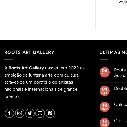
Price
Price
65,00
€
29,90
€
–
45,00
€
29,
range:
range:
29,90 €
29,90 €
through
through
65,00 €
45,00 €
ROOTS ART GALLERY
ÚLTIMAS N
A
Roots Art Gallery
nasceu em 2022 da
Roots 
04
ambição de juntar a arte com cultura,
Ago
Autódr
Sem
através de um portfólio de artistas
comentár
Doubl
em
nacionais e internacionais de grande
04
Roots
Ago
Sem
talento.
Açaí
comentár
no
em
Hybrid
Coleç
19
Double
Day
Roots
Nov
Autódro
Sem
Açaí
do
comentár
Day
em
Estoril
Croiss
13
Coleção
2026
Out
Sem