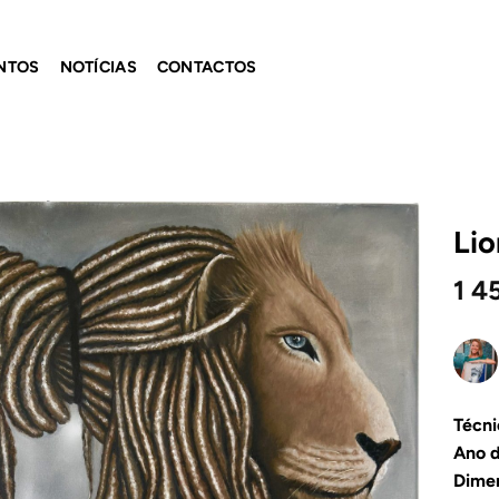
NTOS
NOTÍCIAS
CONTACTOS
Lio
Adicionar
1 4
ao
Wishlist
Técni
Ano d
Dime