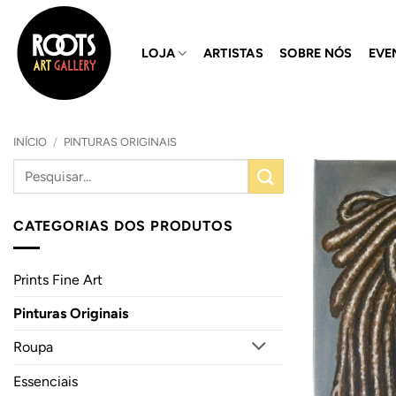
Skip
to
LOJA
ARTISTAS
SOBRE NÓS
EVE
content
INÍCIO
/
PINTURAS ORIGINAIS
CATEGORIAS DOS PRODUTOS
Prints Fine Art
Pinturas Originais
Roupa
Essenciais