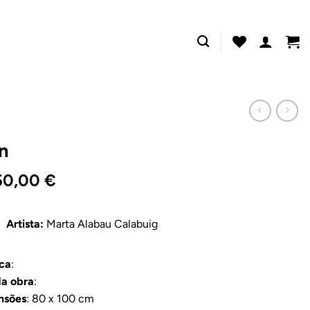
n
50,00
€
Artista:
Marta Alabau Calabuig
ca
:
a obra
:
nsões
: 80 x 100 cm