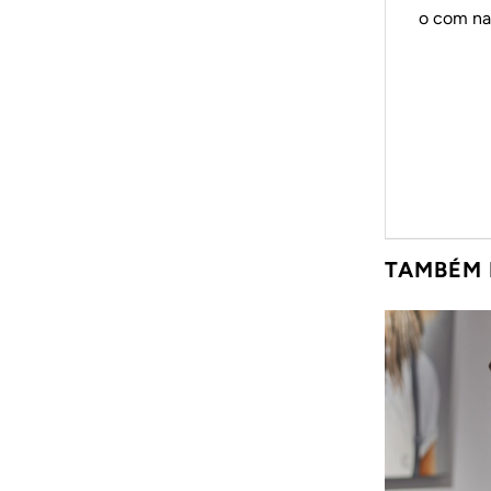
o
c
o
m
n
a
TAMBÉM 