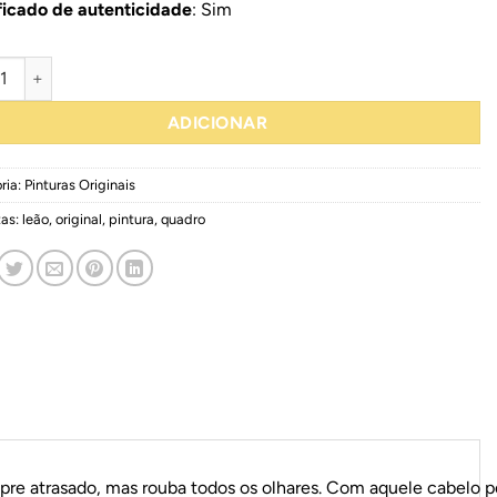
ficado de autenticidade
: Sim
idade de Lion
ADICIONAR
ria:
Pinturas Originais
tas:
leão
,
original
,
pintura
,
quadro
p
r
e
a
t
r
a
s
a
d
o
,
m
a
s
r
o
u
b
a
t
o
d
o
s
o
s
o
l
h
a
r
e
s
.
C
o
m
a
q
u
e
l
e
c
a
b
e
l
o
p