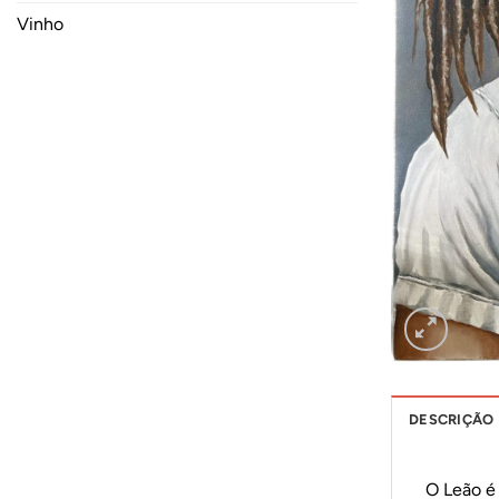
Vinho
DESCRIÇÃO
O
L
e
ã
o
é