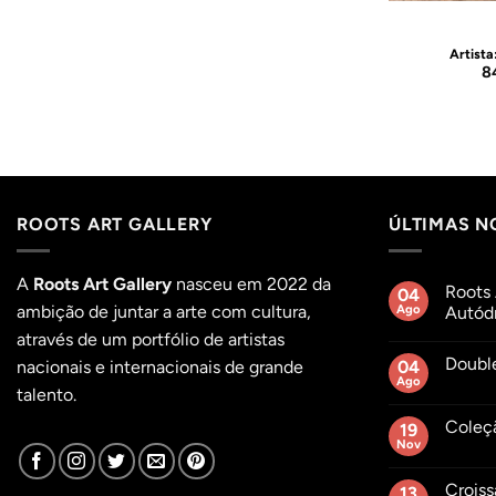
lower
O Coração que Floresce
linina
Artista:
Alina Dalinina
Artista
€
990,00
€
8
ROOTS ART GALLERY
ÚLTIMAS N
A
Roots Art Gallery
nasceu em 2022 da
Roots 
04
ambição de juntar a arte com cultura,
Ago
Autódr
Sem
através de um portfólio de artistas
comentár
Doubl
em
nacionais e internacionais de grande
04
Roots
Ago
Sem
talento.
Açaí
comentár
no
em
Hybrid
Coleç
19
Double
Day
Roots
Nov
Autódro
Sem
Açaí
do
comentár
Day
em
Estoril
Croiss
13
Coleção