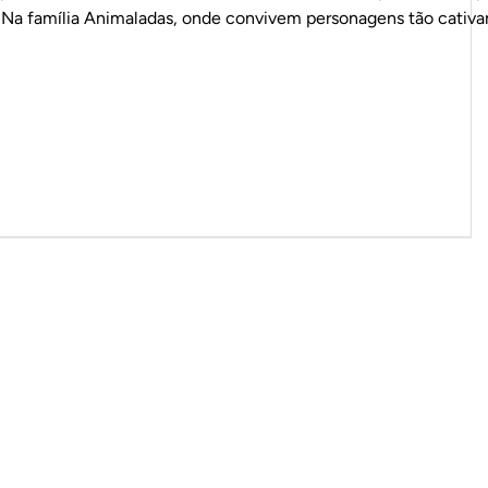
N
a
f
a
m
í
l
i
a
A
n
i
m
a
l
a
d
a
s
,
o
n
d
e
c
o
n
v
i
v
e
m
p
e
r
s
o
n
a
g
e
n
s
t
ã
o
c
a
t
i
v
a