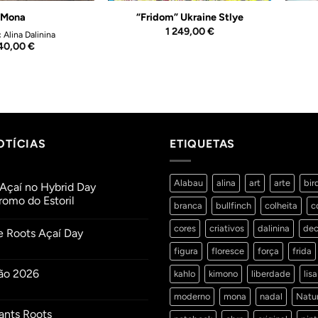
Mona
“Fridom” Ukraine Stlye
1 249,00
€
:
Alina Dalinina
40,00
€
OTÍCIAS
ETIQUETAS
Alabau
alina
art
arte
bir
Açaí no Hybrid Day
omo do Estoril
branca
bullfinch
colheita
c
ios
cores
criativos
dalinina
dec
e Roots Açaí Day
figura
floresce
força
frida
ios
ão 2026
kahlo
kimono
liberdade
lisa
mo
moderno
mona
nadal
Natu
ios
ants Roots