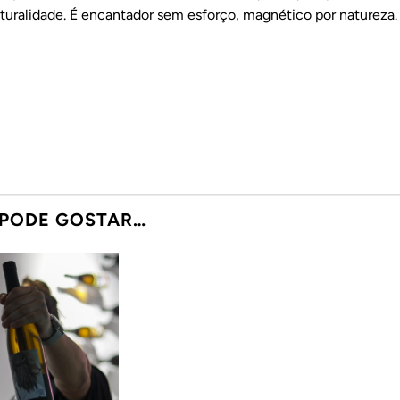
t
u
r
a
l
i
d
a
d
e
.
É
e
n
c
a
n
t
a
d
o
r
s
e
m
e
s
f
o
r
ç
o
,
m
a
g
n
é
t
i
c
o
p
o
r
n
a
t
u
r
e
z
a
.
PODE GOSTAR…
Adicionar
ao
Wishlist