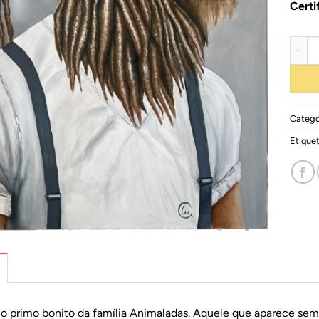
Certi
Quant
Catego
Etique
o
p
r
i
m
o
b
o
n
i
t
o
d
a
f
a
m
í
l
i
a
A
n
i
m
a
l
a
d
a
s
.
A
q
u
e
l
e
q
u
e
a
p
a
r
e
c
e
s
e
m