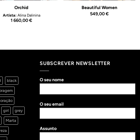
Orchid
Beautiful Women
549,00
€
Artista:
Alina Dalinina
1 660,00
€
SUBSCREVER NEWSLETTER
O seu nome
d
black
oragem
oração
O seu email
girl
grey
Marta
Assunto
reza