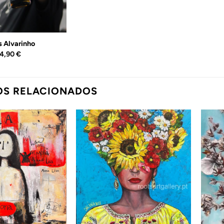
s Alvarinho
14,90
€
OS RELACIONADOS
Adicionar
Adicionar
ao
ao
Wishlist
Wishlist