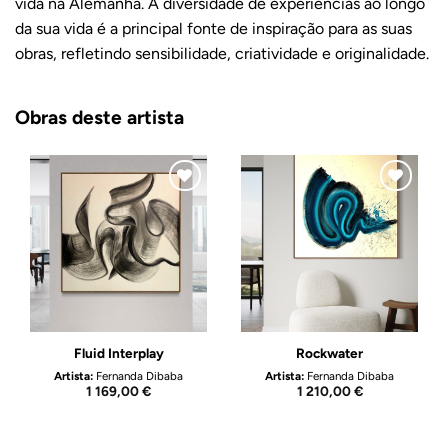
vida na Alemanha. A diversidade de experiências ao longo
da sua vida é a principal fonte de inspiração para as suas
obras, refletindo sensibilidade, criatividade e originalidade.
Obras deste artista
Adicionar
Adicionar
ao
ao
Wishlist
Wishlist
Fluid Interplay
Rockwater
Artista:
Fernanda Dibaba
Artista:
Fernanda Dibaba
1 169,00
€
1 210,00
€