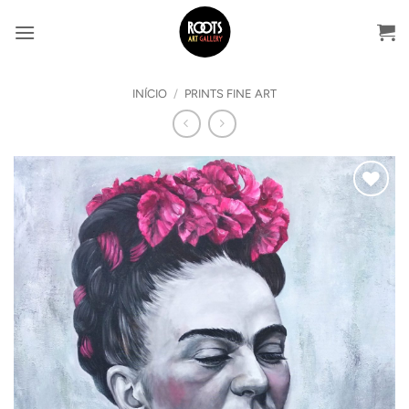
Skip
to
content
INÍCIO
/
PRINTS FINE ART
Adicionar
ao
Wishlist