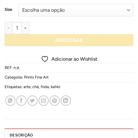
Size
Quantidade de Frida Kahlo "Tea"
ADICIONAR
Adicionar ao Wishlist
REF:
n.d.
Categoria:
Prints Fine Art
Etiquetas:
arte
,
chá
,
frida
,
kahlo
DESCRIÇÃO