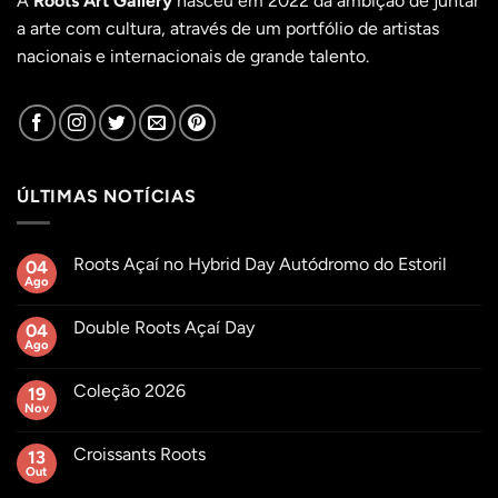
A
Roots Art Gallery
nasceu em 2022 da ambição de juntar
a arte com cultura, através de um portfólio de artistas
nacionais e internacionais de grande talento.
ÚLTIMAS NOTÍCIAS
Roots Açaí no Hybrid Day Autódromo do Estoril
04
Ago
Sem
comentários
em
Double Roots Açaí Day
04
Roots
Açaí
Ago
Sem
no
comentários
Hybrid
em
Day
Coleção 2026
19
Double
Autódromo
Roots
Nov
Sem
do
Açaí
comentários
Estoril
Day
em
Croissants Roots
13
Coleção
2026
Out
Sem
comentários