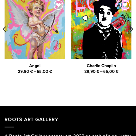
Adicionar
Adicionar
ao
ao
Wishlist
Wishlist
Angel
Charlie Chaplin
Price
Price
29,90
€
–
65,00
€
29,90
€
–
65,00
€
range:
range:
29,90 €
29,90 €
h
through
through
65,00 €
65,00 €
ROOTS ART GALLERY