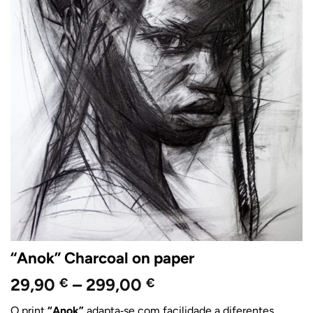
“Anok” Charcoal on paper
Price
29,90
–
299,00
€
€
range:
O print
“Anok”
adapta‑se com facilidade a diferentes