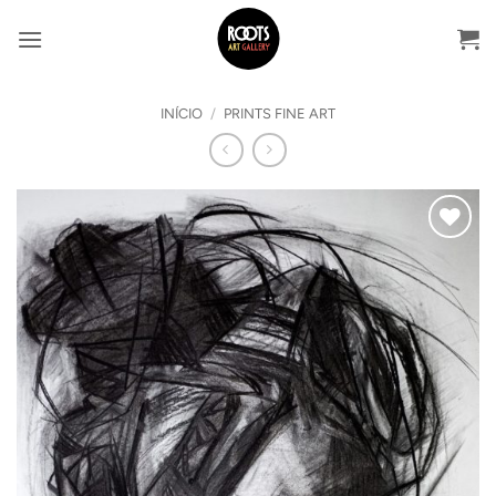
Skip
to
content
INÍCIO
/
PRINTS FINE ART
Adicionar
ao
Wishlist