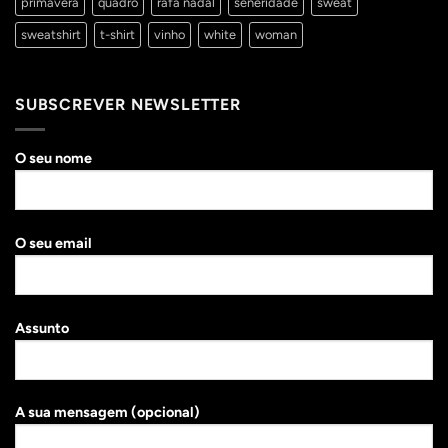
primavera
quadro
rafa nadal
seneridade
sweat
sweatshirt
t-shirt
vinho
white
woman
SUBSCREVER NEWSLETTER
O seu nome
O seu email
Assunto
A sua mensagem (opcional)