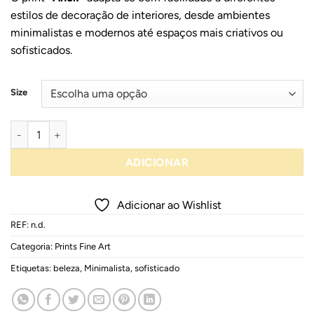
29,90 €
estilos de decoração de interiores, desde ambientes
through
minimalistas e modernos até espaços mais criativos ou
299,00 €
sofisticados.
Size
Quantidade de "Anok" Charcoal on paper
ADICIONAR
Adicionar ao Wishlist
REF:
n.d.
Categoria:
Prints Fine Art
Etiquetas:
beleza
,
Minimalista
,
sofisticado