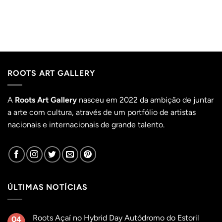
range:
range:
29,90 €
29,90 €
h
through
through
45,00 €
45,00 €
ROOTS ART GALLERY
A
Roots Art Gallery
nasceu em 2022 da ambição de juntar
a arte com cultura, através de um portfólio de artistas
nacionais e internacionais de grande talento.
ÚLTIMAS NOTÍCIAS
Roots Açaí no Hybrid Day Autódromo do Estoril
04