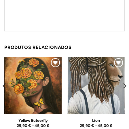
PRODUTOS RELACIONADOS
Adicionar
Adicionar
ao
ao
Wishlist
Wishlist
Yellow Buteerfly
Lion
Price
Price
29,90
€
–
45,00
€
29,90
€
–
45,00
€