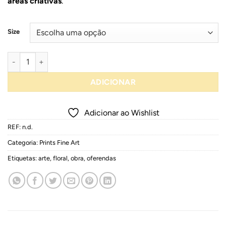
áreas criativas
.
Size
Quantidade de Catrina Floral
ADICIONAR
Adicionar ao Wishlist
REF:
n.d.
Categoria:
Prints Fine Art
Etiquetas:
arte
,
floral
,
obra
,
oferendas