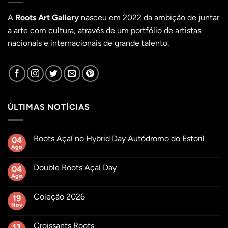
A
Roots Art Gallery
nasceu em 2022 da ambição de juntar
a arte com cultura, através de um portfólio de artistas
nacionais e internacionais de grande talento.
ÚLTIMAS NOTÍCIAS
Roots Açaí no Hybrid Day Autódromo do Estoril
04
Ago
Sem
comentários
em
Double Roots Açaí Day
04
Roots
Açaí
Ago
Sem
no
comentários
Hybrid
em
Day
Coleção 2026
19
Double
Autódromo
Roots
Nov
Sem
do
Açaí
comentários
Estoril
Day
em
Croissants Roots
13
Coleção