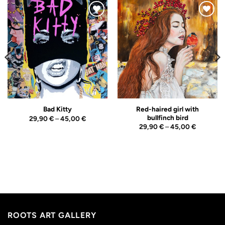
Adicionar
Adicionar
ao
ao
Wishlist
Wishlist
Red-haired girl with
Bad Kitty
bullfinch bird
Price
29,90
€
–
45,00
€
range:
Price
29,90
€
–
45,00
€
€
29,90 €
range:
h
through
29,90 €
 €
45,00 €
through
45,00 €
ROOTS ART GALLERY