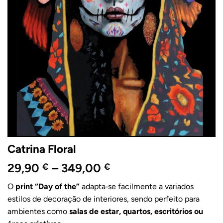
Catrina Floral
Price
29,90
–
349,00
€
€
range:
O
print “Day of the”
adapta‑se facilmente a variados
29,90 €
estilos de decoração de interiores, sendo perfeito para
through
ambientes como
salas de estar, quartos, escritórios ou
349,00 €