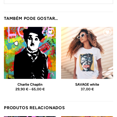
TAMBÉM PODE GOSTAR…
Adicionar
Adicionar
ao
ao
Wishlist
Wishlist
Charlie Chaplin
SAVAGE white
Price
29,90
€
–
65,00
€
37,00
€
range:
29,90 €
through
65,00 €
PRODUTOS RELACIONADOS