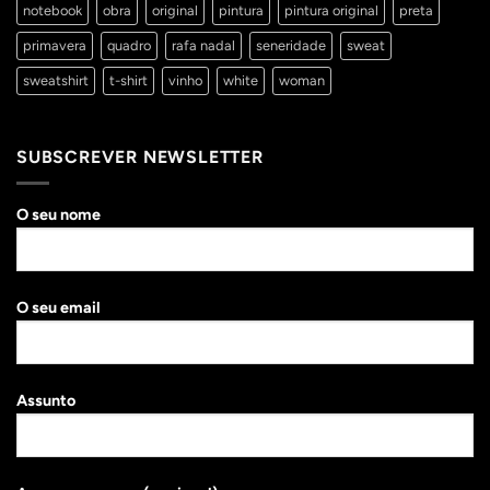
notebook
obra
original
pintura
pintura original
preta
primavera
quadro
rafa nadal
seneridade
sweat
sweatshirt
t-shirt
vinho
white
woman
SUBSCREVER NEWSLETTER
O seu nome
O seu email
Assunto