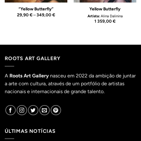
“Yellow Butterfly”
Yellow Butterfly
Price
29,90
€
–
349,00
€
Artista:
Alina Dalinina
range:
1 359,00
€
29,90 €
through
349,00 €
ROOTS ART GALLERY
A
Roots Art Gallery
nasceu em 2022 da ambição de juntar
a arte com cultura, através de um portfólio de artistas
nacionais e internacionais de grande talento.
ÚLTIMAS NOTÍCIAS