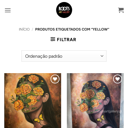
Skip
to
content
INÍCIO
/
PRODUTOS ETIQUETADOS COM “YELLOW”
FILTRAR
Adicionar
Adicionar
ao
ao
Wishlist
Wishlist