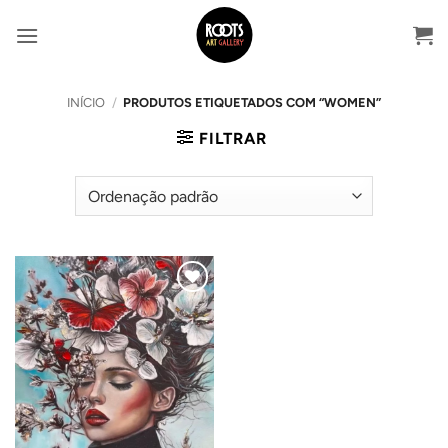
Skip
to
content
INÍCIO
/
PRODUTOS ETIQUETADOS COM “WOMEN”
FILTRAR
Adicionar
ao
Wishlist