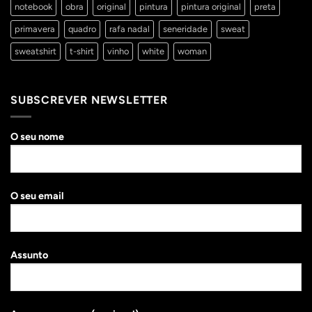
notebook
obra
original
pintura
pintura original
preta
primavera
quadro
rafa nadal
seneridade
sweat
sweatshirt
t-shirt
vinho
white
woman
SUBSCREVER NEWSLETTER
O seu nome
O seu email
Assunto