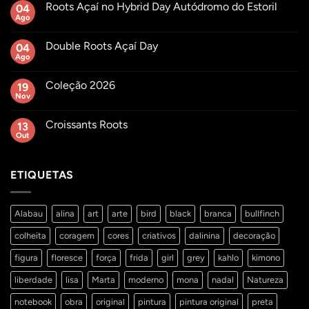
Roots Açaí no Hybrid Day Autódromo do Estoril
04
Ago
Sem
comentários
em
Double Roots Açaí Day
04
Roots
Açaí
Ago
Sem
no
comentários
Hybrid
em
Day
Coleção 2026
19
Double
Autódromo
Roots
Nov
Sem
do
Açaí
comentários
Estoril
Day
em
Croissants Roots
13
Coleção
2026
Out
Sem
comentários
em
Croissants
ETIQUETAS
Roots
Alabau
alina
art
arte
bird
black
branca
bullfinch
colheita
coragem
cores
criativos
dalinina
decoração
figura
floresce
força
frida
girl
grey
kahlo
kimono
liberdade
lisa
Marta
moderno
mona
nadal
Natureza
notebook
obra
original
pintura
pintura original
preta