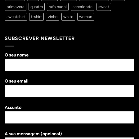
primavera
quadro
rafa nadal
seneridade
sweat
sweatshirt
t-shirt
vinho
white
woman
SUBSCREVER NEWSLETTER
O seu nome
O seu email
Assunto
A sua mensagem (opcional)