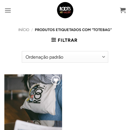
Skip
to
content
INÍCIO
/
PRODUTOS ETIQUETADOS COM “TOTEBAG”
FILTRAR
Adicionar
ao
Wishlist