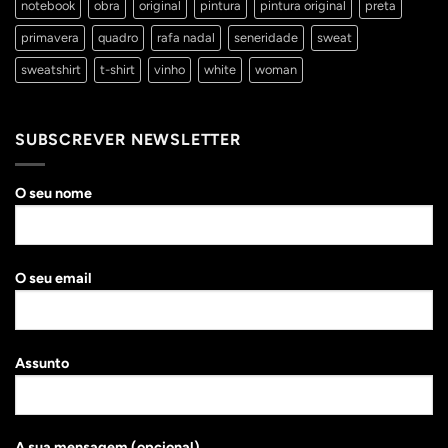
notebook
obra
original
pintura
pintura original
preta
primavera
quadro
rafa nadal
seneridade
sweat
sweatshirt
t-shirt
vinho
white
woman
SUBSCREVER NEWSLETTER
O seu nome
O seu email
Assunto
A sua mensagem (opcional)