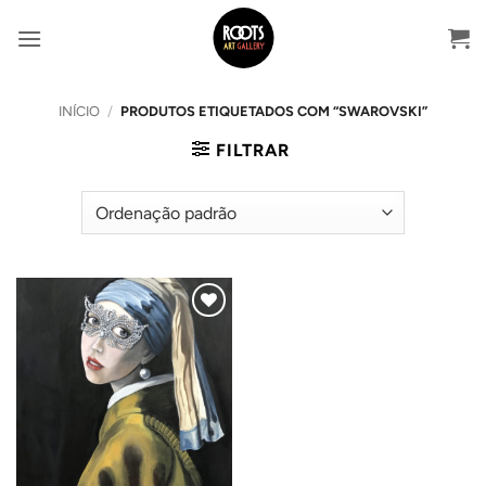
Skip
to
content
INÍCIO
/
PRODUTOS ETIQUETADOS COM “SWAROVSKI”
FILTRAR
Adicionar
ao
Wishlist