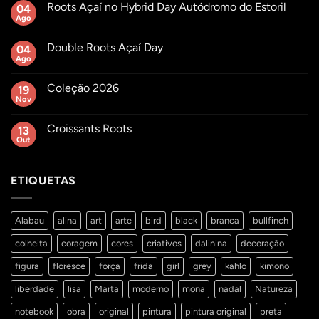
Roots Açaí no Hybrid Day Autódromo do Estoril
04
Ago
Sem
comentários
em
Double Roots Açaí Day
04
Roots
Açaí
Ago
Sem
no
comentários
Hybrid
em
Day
Coleção 2026
19
Double
Autódromo
Roots
Nov
Sem
do
Açaí
comentários
Estoril
Day
em
Croissants Roots
13
Coleção
2026
Out
Sem
comentários
em
Croissants
ETIQUETAS
Roots
Alabau
alina
art
arte
bird
black
branca
bullfinch
colheita
coragem
cores
criativos
dalinina
decoração
figura
floresce
força
frida
girl
grey
kahlo
kimono
liberdade
lisa
Marta
moderno
mona
nadal
Natureza
notebook
obra
original
pintura
pintura original
preta