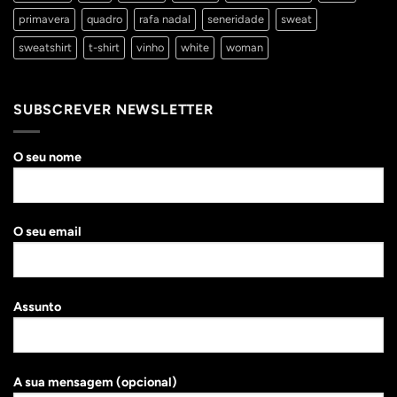
primavera
quadro
rafa nadal
seneridade
sweat
sweatshirt
t-shirt
vinho
white
woman
SUBSCREVER NEWSLETTER
O seu nome
O seu email
Assunto
A sua mensagem (opcional)