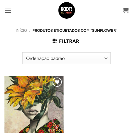
Skip
to
content
INÍCIO
/
PRODUTOS ETIQUETADOS COM “SUNFLOWER”
FILTRAR
Adicionar
ao
Wishlist