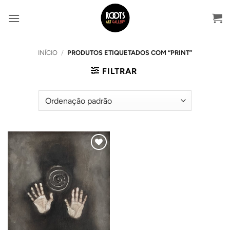
Skip
to
content
INÍCIO
/
PRODUTOS ETIQUETADOS COM “PRINT”
FILTRAR
Adicionar
ao
Wishlist