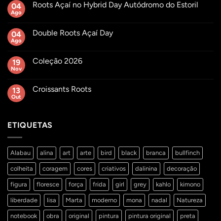
Roots Açaí no Hybrid Day Autódromo do Estoril
04
Ago
Sem
comentários
em
Double Roots Açaí Day
04
Roots
Açaí
Ago
Sem
no
comentários
Hybrid
em
Day
Coleção 2026
19
Double
Autódromo
Roots
Nov
Sem
do
Açaí
comentários
Estoril
Day
em
Croissants Roots
13
Coleção
2026
Out
Sem
comentários
em
Croissants
ETIQUETAS
Roots
Alabau
alina
art
arte
bird
black
branca
bullfinch
colheita
coragem
cores
criativos
dalinina
decoração
figura
floresce
força
frida
girl
grey
kahlo
kimono
liberdade
lisa
Marta
moderno
mona
nadal
Natureza
notebook
obra
original
pintura
pintura original
preta