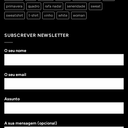
primavera
quadro
rafa nadal
seneridade
sweat
sweatshirt
t-shirt
vinho
white
woman
SUBSCREVER NEWSLETTER
O seu nome
O seu email
Assunto
A sua mensagem (opcional)