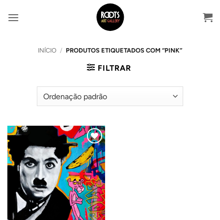
Skip
to
content
INÍCIO
/
PRODUTOS ETIQUETADOS COM “PINK”
FILTRAR
Adicionar
ao
Wishlist