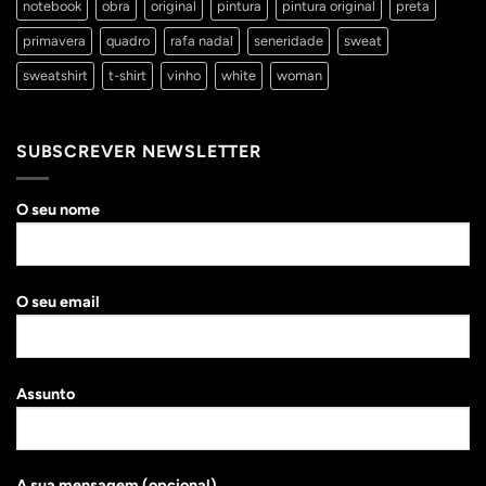
notebook
obra
original
pintura
pintura original
preta
primavera
quadro
rafa nadal
seneridade
sweat
sweatshirt
t-shirt
vinho
white
woman
SUBSCREVER NEWSLETTER
O seu nome
O seu email
Assunto
A sua mensagem (opcional)