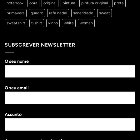
notebook
obra
original
pintura
pintura original
preta
primavera
quadro
rafa nadal
seneridade
sweat
sweatshirt
t-shirt
vinho
white
woman
SUBSCREVER NEWSLETTER
O seu nome
O seu email
Assunto