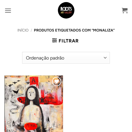
Skip
to
content
INÍCIO
/
PRODUTOS ETIQUETADOS COM “MONALIZA”
FILTRAR
Adicionar
ao
Wishlist