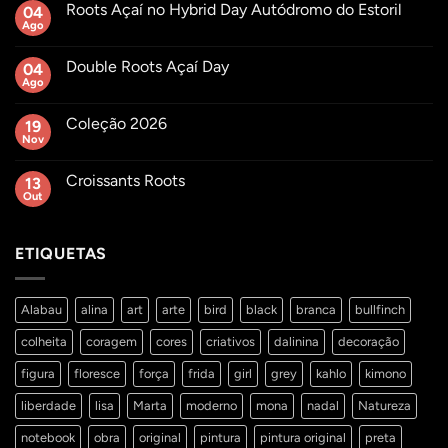
Roots Açaí no Hybrid Day Autódromo do Estoril
04
Ago
Sem
comentários
em
Double Roots Açaí Day
04
Roots
Açaí
Ago
Sem
no
comentários
Hybrid
em
Day
Coleção 2026
19
Double
Autódromo
Roots
Nov
Sem
do
Açaí
comentários
Estoril
Day
em
Croissants Roots
13
Coleção
2026
Out
Sem
comentários
em
Croissants
ETIQUETAS
Roots
Alabau
alina
art
arte
bird
black
branca
bullfinch
colheita
coragem
cores
criativos
dalinina
decoração
figura
floresce
força
frida
girl
grey
kahlo
kimono
liberdade
lisa
Marta
moderno
mona
nadal
Natureza
notebook
obra
original
pintura
pintura original
preta