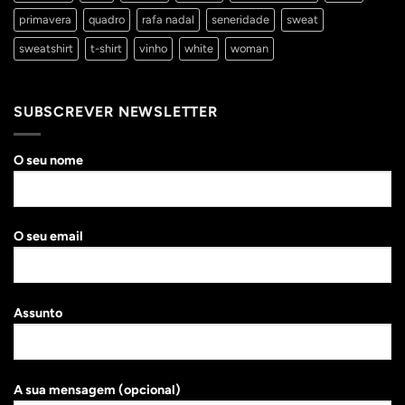
primavera
quadro
rafa nadal
seneridade
sweat
sweatshirt
t-shirt
vinho
white
woman
SUBSCREVER NEWSLETTER
O seu nome
O seu email
Assunto
A sua mensagem (opcional)