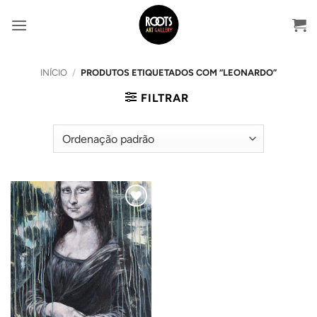
Skip
to
content
INÍCIO
/
PRODUTOS ETIQUETADOS COM “LEONARDO”
FILTRAR
Adicionar
ao
Wishlist