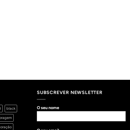
SUBSCREVER NEWSLETTER
O seu nome
d
black
oragem
oração