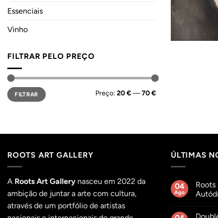
Essenciais
Vinho
FILTRAR PELO PREÇO
Preço
Preço
Preço:
20 €
—
70 €
FILTRAR
mínimo
máximo
ROOTS ART GALLERY
ÚLTIMAS N
A
Roots Art Gallery
nasceu em 2022 da
Roots 
04
ambição de juntar a arte com cultura,
Ago
Autódr
Sem
através de um portfólio de artistas
comentár
Doubl
em
nacionais e internacionais de grande
04