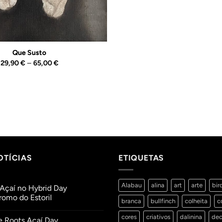
Que Susto
Price
29,90
€
–
65,00
€
range:
29,90 €
through
65,00 €
OTÍCIAS
ETIQUETAS
Alabau
alina
art
arte
bir
Açaí no Hybrid Day
omo do Estoril
branca
bullfinch
colheita
c
ios
cores
criativos
dalinina
dec
e Roots Açaí Day