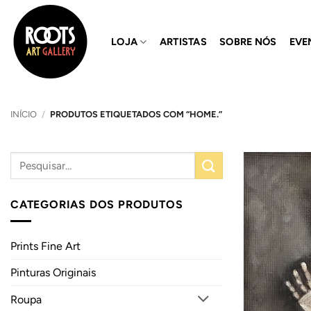
Skip
to
LOJA
ARTISTAS
SOBRE NÓS
EVE
content
INÍCIO
/
PRODUTOS ETIQUETADOS COM “HOME.”
CATEGORIAS DOS PRODUTOS
Prints Fine Art
Pinturas Originais
Roupa