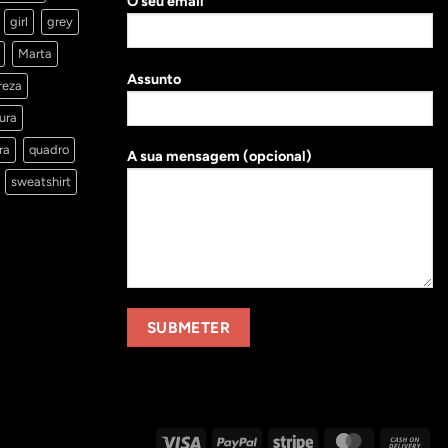
O seu email
girl
grey
Marta
Assunto
reza
ura
ra
quadro
A sua mensagem (opcional)
sweatshirt
Visa
PayPal
Stripe
MasterCard
Cas