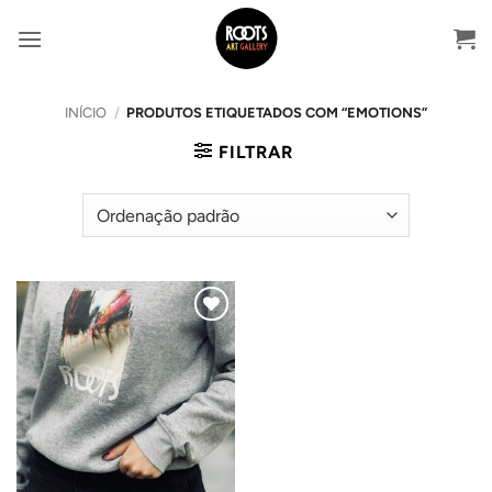
Skip
to
content
INÍCIO
/
PRODUTOS ETIQUETADOS COM “EMOTIONS”
FILTRAR
Adicionar
ao
Wishlist