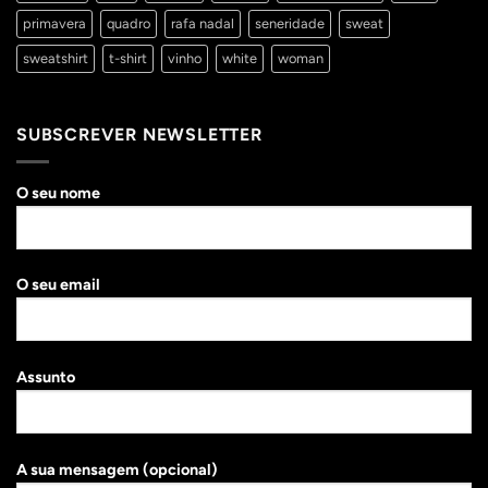
primavera
quadro
rafa nadal
seneridade
sweat
sweatshirt
t-shirt
vinho
white
woman
SUBSCREVER NEWSLETTER
O seu nome
O seu email
Assunto
A sua mensagem (opcional)