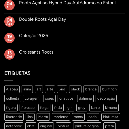
Roots Açaí no Hybrid Day Autódromo do Estoril
04
Ago
Sem
comentários
em
Double Roots Açaí Day
04
Roots
Açaí
Ago
Sem
no
comentários
Hybrid
em
Day
Coleção 2026
19
Double
Autódromo
Roots
Nov
Sem
do
Açaí
comentários
Estoril
Day
em
Croissants Roots
13
Coleção
2026
Out
Sem
comentários
em
Croissants
ETIQUETAS
Roots
Alabau
alina
art
arte
bird
black
branca
bullfinch
colheita
coragem
cores
criativos
dalinina
decoração
figura
floresce
força
frida
girl
grey
kahlo
kimono
liberdade
lisa
Marta
moderno
mona
nadal
Natureza
notebook
obra
original
pintura
pintura original
preta