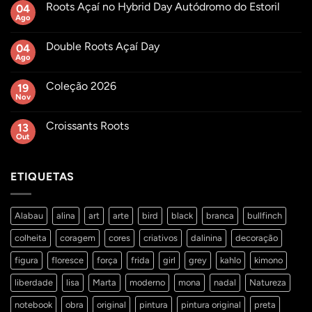
Roots Açaí no Hybrid Day Autódromo do Estoril
04
Ago
Sem
comentários
em
Double Roots Açaí Day
04
Roots
Açaí
Ago
Sem
no
comentários
Hybrid
em
Day
Coleção 2026
19
Double
Autódromo
Roots
Nov
Sem
do
Açaí
comentários
Estoril
Day
em
Croissants Roots
13
Coleção
2026
Out
Sem
comentários
em
Croissants
ETIQUETAS
Roots
Alabau
alina
art
arte
bird
black
branca
bullfinch
colheita
coragem
cores
criativos
dalinina
decoração
figura
floresce
força
frida
girl
grey
kahlo
kimono
liberdade
lisa
Marta
moderno
mona
nadal
Natureza
notebook
obra
original
pintura
pintura original
preta