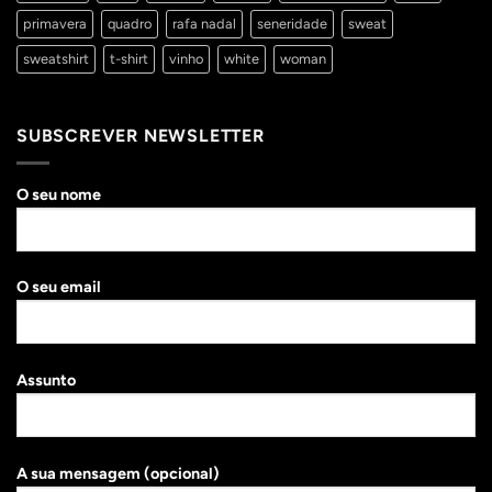
primavera
quadro
rafa nadal
seneridade
sweat
sweatshirt
t-shirt
vinho
white
woman
SUBSCREVER NEWSLETTER
O seu nome
O seu email
Assunto
A sua mensagem (opcional)