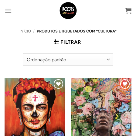
Skip
to
content
INÍCIO
/
PRODUTOS ETIQUETADOS COM “CULTURA”
FILTRAR
Adicionar
Adicionar
ao
ao
Wishlist
Wishlist