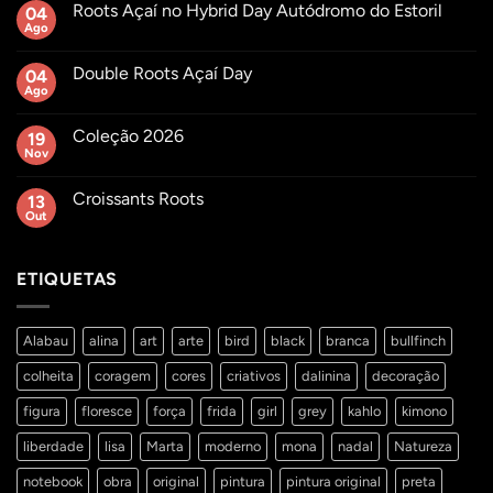
Roots Açaí no Hybrid Day Autódromo do Estoril
04
Ago
Sem
comentários
em
Double Roots Açaí Day
04
Roots
Açaí
Ago
Sem
no
comentários
Hybrid
em
Day
Coleção 2026
19
Double
Autódromo
Roots
Nov
Sem
do
Açaí
comentários
Estoril
Day
em
Croissants Roots
13
Coleção
2026
Out
Sem
comentários
em
Croissants
ETIQUETAS
Roots
Alabau
alina
art
arte
bird
black
branca
bullfinch
colheita
coragem
cores
criativos
dalinina
decoração
figura
floresce
força
frida
girl
grey
kahlo
kimono
liberdade
lisa
Marta
moderno
mona
nadal
Natureza
notebook
obra
original
pintura
pintura original
preta