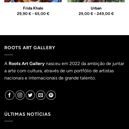
Frida Khalo
Urban
Price
Price
29,90
€
–
65,00
€
29,00
€
–
249,00
€
range:
range:
29,90 €
29,00 €
through
through
65,00 €
249,00 
ROOTS ART GALLERY
A
Roots Art Gallery
nasceu em 2022 da ambição de juntar
a arte com cultura, através de um portfólio de artistas
nacionais e internacionais de grande talento.
ÚLTIMAS NOTÍCIAS