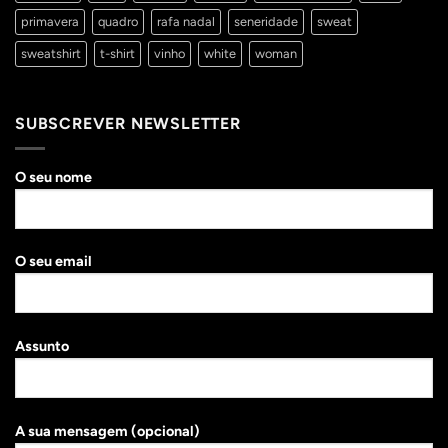
primavera
quadro
rafa nadal
seneridade
sweat
sweatshirt
t-shirt
vinho
white
woman
SUBSCREVER NEWSLETTER
O seu nome
O seu email
Assunto
A sua mensagem (opcional)