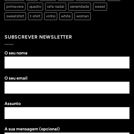
primavera
quadro
rafa nadal
seneridade
sweat
sweatshirt
t-shirt
vinho
white
woman
SUBSCREVER NEWSLETTER
O seu nome
O seu email
Assunto
A sua mensagem (opcional)