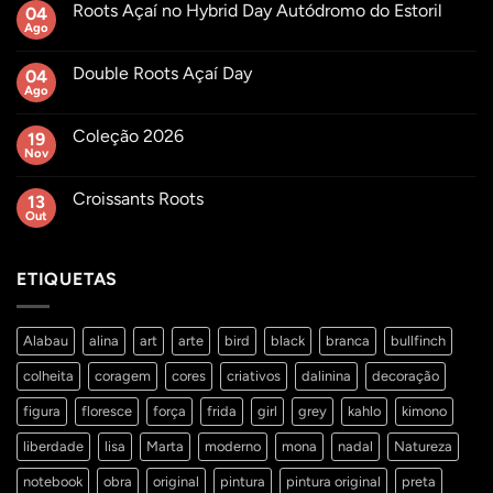
Roots Açaí no Hybrid Day Autódromo do Estoril
04
Ago
Sem
comentários
em
Double Roots Açaí Day
04
Roots
Açaí
Ago
Sem
no
comentários
Hybrid
em
Day
Coleção 2026
19
Double
Autódromo
Roots
Nov
Sem
do
Açaí
comentários
Estoril
Day
em
Croissants Roots
13
Coleção
2026
Out
Sem
comentários
em
Croissants
ETIQUETAS
Roots
Alabau
alina
art
arte
bird
black
branca
bullfinch
colheita
coragem
cores
criativos
dalinina
decoração
figura
floresce
força
frida
girl
grey
kahlo
kimono
liberdade
lisa
Marta
moderno
mona
nadal
Natureza
notebook
obra
original
pintura
pintura original
preta