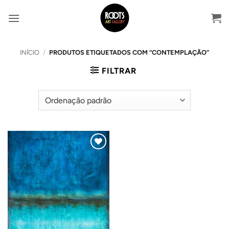
Skip
to
content
INÍCIO
/
PRODUTOS ETIQUETADOS COM “CONTEMPLAÇÃO”
FILTRAR
Adicionar
ao
Wishlist