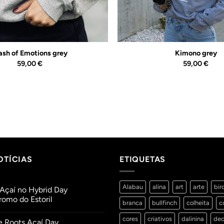
ash of Emotions grey
Kimono grey
59,00
€
59,00
€
OTÍCIAS
ETIQUETAS
Alabau
alina
art
arte
bir
Açaí no Hybrid Day
omo do Estoril
branca
bullfinch
colheita
c
ios
cores
criativos
dalinina
dec
e Roots Açaí Day