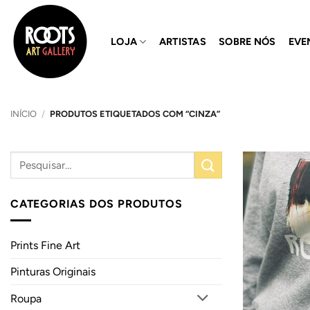
Skip
to
LOJA
ARTISTAS
SOBRE NÓS
EVE
content
INÍCIO
/
PRODUTOS ETIQUETADOS COM “CINZA”
CATEGORIAS DOS PRODUTOS
Prints Fine Art
Pinturas Originais
Roupa