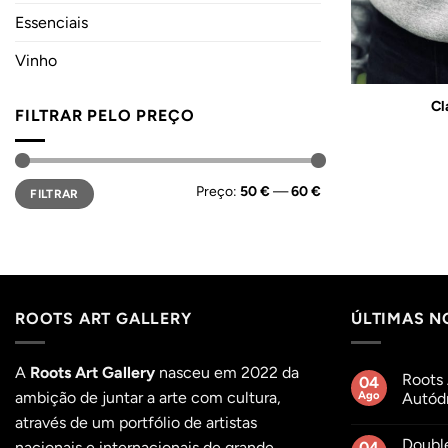
Essenciais
Vinho
Cl
FILTRAR PELO PREÇO
Preço
Preço
Preço:
50 €
—
60 €
FILTRAR
mínimo
máximo
ROOTS ART GALLERY
ÚLTIMAS N
A
Roots Art Gallery
nasceu em 2022 da
Roots 
04
ambição de juntar a arte com cultura,
Ago
Autódr
Sem
através de um portfólio de artistas
comentár
Doubl
em
nacionais e internacionais de grande
04