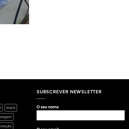
SUBSCREVER NEWSLETTER
O seu nome
d
black
oragem
oração