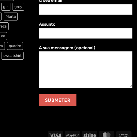
O seu email
girl
grey
Marta
Assunto
reza
ura
ra
quadro
A sua mensagem (opcional)
sweatshirt
Visa
PayPal
Stripe
MasterCard
Cas