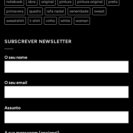
notebook
obra
original
pintura
pintura original
preta
primavera
quadro
rafa nadal
seneridade
sweat
sweatshirt
t-shirt
vinho
white
woman
SUBSCREVER NEWSLETTER
O seu nome
O seu email
Assunto
A sua mensagem (opcional)