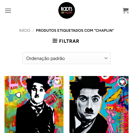
Skip
to
content
INÍCIO
/
PRODUTOS ETIQUETADOS COM “CHAPLIN”
FILTRAR
Adicionar
Adicionar
ao
ao
Wishlist
Wishlist