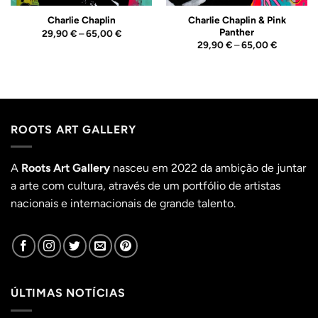
Charlie Chaplin & Pink
Charlie Chaplin
Panther
Price
29,90
€
–
65,00
€
range:
Price
29,90
€
–
65,00
€
29,90 €
range:
through
29,90 €
65,00 €
through
65,00 €
ROOTS ART GALLERY
A
Roots Art Gallery
nasceu em 2022 da ambição de juntar
a arte com cultura, através de um portfólio de artistas
nacionais e internacionais de grande talento.
ÚLTIMAS NOTÍCIAS