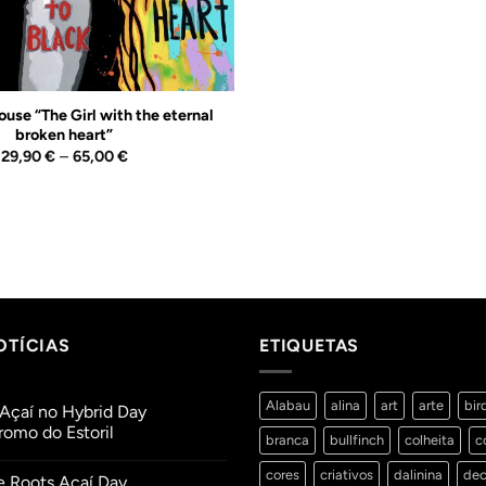
se “The Girl with the eternal
broken heart”
Price
29,90
€
–
65,00
€
range:
29,90 €
through
65,00 €
OTÍCIAS
ETIQUETAS
Alabau
alina
art
arte
bir
Açaí no Hybrid Day
omo do Estoril
branca
bullfinch
colheita
c
ios
cores
criativos
dalinina
dec
e Roots Açaí Day