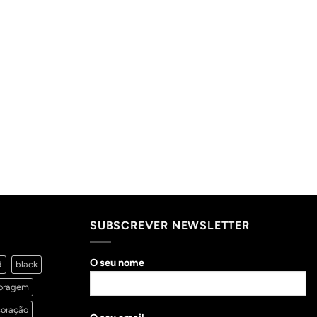
SUBSCREVER NEWSLETTER
O seu nome
d
black
oragem
oração