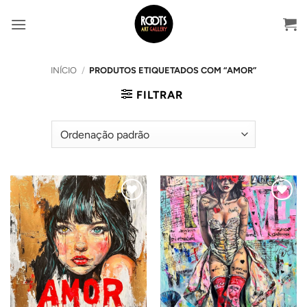
Skip
to
content
INÍCIO
/
PRODUTOS ETIQUETADOS COM “AMOR”
FILTRAR
Adicionar
Adicionar
ao
ao
Wishlist
Wishlist