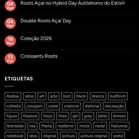
Roots Açaí no Hybrid Day Autódromo do Estoril
04
Ago
Sem
comentários
em
Double Roots Açaí Day
04
Roots
Açaí
Ago
Sem
no
comentários
Hybrid
em
Day
Coleção 2026
19
Double
Autódromo
Roots
Nov
Sem
do
Açaí
comentários
Estoril
Day
em
Croissants Roots
13
Coleção
2026
Out
Sem
comentários
em
Croissants
ETIQUETAS
Roots
Alabau
alina
art
arte
bird
black
branca
bullfinch
colheita
coragem
cores
criativos
dalinina
decoração
figura
floresce
força
frida
girl
grey
kahlo
kimono
liberdade
lisa
Marta
moderno
mona
nadal
Natureza
notebook
obra
original
pintura
pintura original
preta