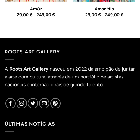
AmOr
Amor Mio
Price
Price
29,00
€
–
249,00
€
29,00
€
–
249,00
€
range:
range:
29,00 €
29,00 €
through
through
249,00 €
249,00 
ROOTS ART GALLERY
A
Roots Art Gallery
nasceu em 2022 da ambição de juntar
a arte com cultura, através de um portfólio de artistas
nacionais e internacionais de grande talento.
ÚLTIMAS NOTÍCIAS