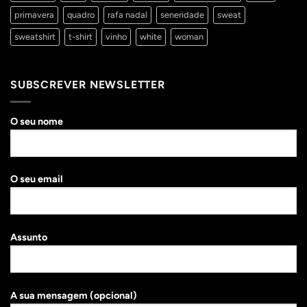
primavera
quadro
rafa nadal
seneridade
sweat
sweatshirt
t-shirt
vinho
white
woman
SUBSCREVER NEWSLETTER
O seu nome
O seu email
Assunto
A sua mensagem (opcional)