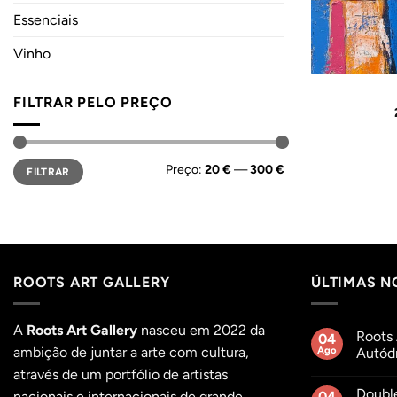
Essenciais
Vinho
FILTRAR PELO PREÇO
Preço
Preço
Preço:
20 €
—
300 €
FILTRAR
mínimo
máximo
ROOTS ART GALLERY
ÚLTIMAS N
A
Roots Art Gallery
nasceu em 2022 da
Roots 
04
ambição de juntar a arte com cultura,
Ago
Autódr
Sem
através de um portfólio de artistas
comentár
Doubl
em
nacionais e internacionais de grande
04