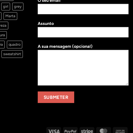
O seu email
girl
grey
Marta
Assunto
reza
ura
ra
quadro
A sua mensagem (opcional)
sweatshirt
Visa
PayPal
Stripe
MasterCard
Cas