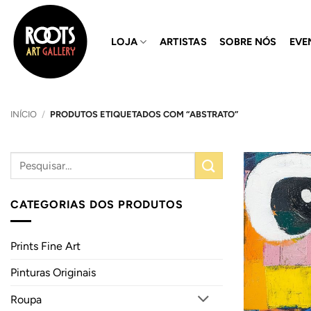
Skip
to
LOJA
ARTISTAS
SOBRE NÓS
EVE
content
INÍCIO
/
PRODUTOS ETIQUETADOS COM “ABSTRATO”
CATEGORIAS DOS PRODUTOS
Prints Fine Art
Pinturas Originais
Roupa