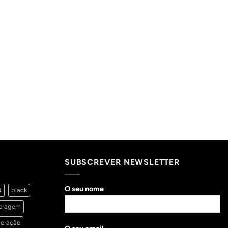
SUBSCREVER NEWSLETTER
O seu nome
d
black
oragem
oração