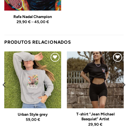
Rafa Nadal Champion
Price
29,90
€
–
45,00
€
range:
29,90 €
through
45,00 €
PRODUTOS RELACIONADOS
Adicionar
Adicionar
ao
ao
Wishlist
Wishlist
T-shirt “Jean Michael
Urban Style grey
Basquiat” Artist
59,00
€
29,90
€