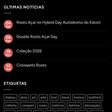
ÚLTIMAS NOTÍCIAS
Roots Açaí no Hybrid Day Autódromo do Estoril
04
Ago
Sem
comentários
em
Double Roots Açaí Day
04
Roots
Açaí
Ago
Sem
no
comentários
Hybrid
em
Day
Coleção 2026
19
Double
Autódromo
Roots
Nov
Sem
do
Açaí
comentários
Estoril
Day
em
Croissants Roots
13
Coleção
2026
Out
Sem
comentários
em
Croissants
ETIQUETAS
Roots
Alabau
alina
art
arte
bird
black
branca
bullfinch
colheita
coragem
cores
criativos
dalinina
decoração