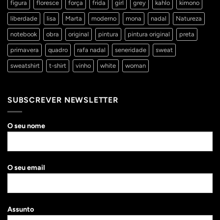
figura
floresce
força
frida
girl
grey
kahlo
kimono
liberdade
lisa
Marta
moderno
mona
nadal
Natureza
notebook
obra
original
pintura
pintura original
preta
primavera
quadro
rafa nadal
seneridade
sweat
sweatshirt
t-shirt
vinho
white
woman
SUBSCREVER NEWSLETTER
O seu nome
O seu email
Assunto