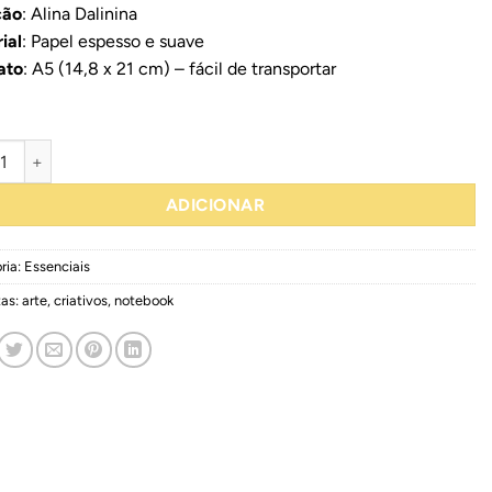
ção
: Alina Dalinina
ial
: Papel espesso e suave
ato
: A5 (14,8 x 21 cm) – fácil de transportar
idade de Art Notebook "Sunfower"
ADICIONAR
ria:
Essenciais
tas:
arte
,
criativos
,
notebook