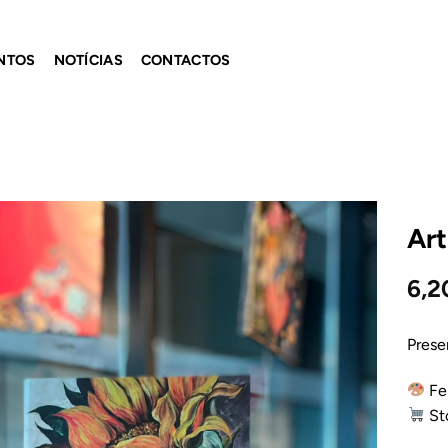
NTOS
NOTÍCIAS
CONTACTOS
Ar
Adicionar
6,
ao
Wishlist
Prese
Fei
Sto