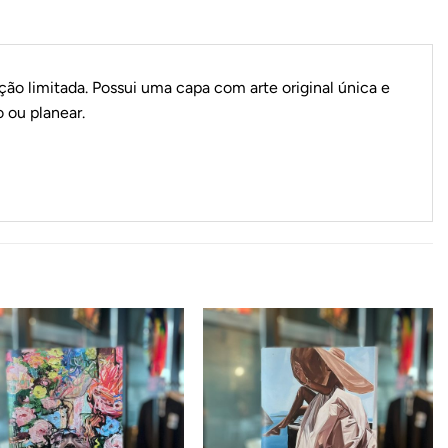
ição limitada. Possui uma capa com arte original única e
o ou planear.
Adicionar
Adicionar
ao
ao
Wishlist
Wishlist