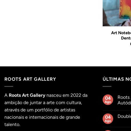
Art Noteb
andsome”
Art Notebook “Bikini”
Dent
6,20
€
ROOTS ART GALLERY
ÚLTIMAS N
A
Roots Art Gallery
nasceu em 2022 da
Roots 
04
ambição de juntar a arte com cultura,
Ago
Autódr
Sem
através de um portfólio de artistas
comentár
Doubl
em
nacionais e internacionais de grande
04
Roots
Ago
Sem
talento.
Açaí
comentár
no
em