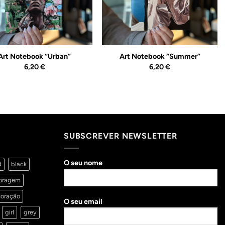
Art Notebook “Urban”
Art Notebook “Summer”
6,20
€
6,20
€
SUBSCREVER NEWSLETTER
O seu nome
d
black
oragem
oração
O seu email
girl
grey