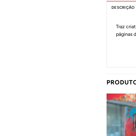
DESCRIÇÃO
Traz cria
páginas d
PRODUT
Adicionar
Adicionar
ao
ao
Wishlist
Wishlist