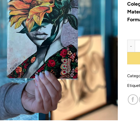
Cole
Mater
Form
Quant
Catego
Etique