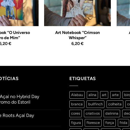
ook “O Universo
Art Notebook “Crimson
ro de Mim”
Whisper”
6,20
€
6,20
€
OTÍCIAS
ETIQUETAS
Alabau
alina
art
arte
bir
Açaí no Hybrid Day
omo do Estoril
branca
bullfinch
colheita
c
ios
cores
criativos
dalinina
dec
e Roots Açaí Day
figura
floresce
força
frida
ios