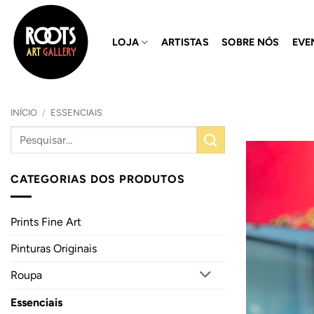
Skip
to
LOJA
ARTISTAS
SOBRE NÓS
EVE
content
INÍCIO
/
ESSENCIAIS
CATEGORIAS DOS PRODUTOS
Prints Fine Art
Pinturas Originais
Roupa
Essenciais