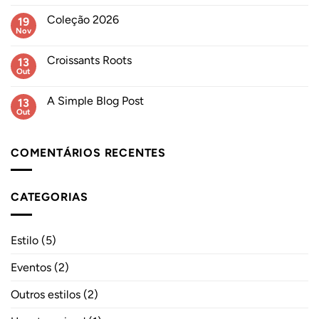
comentários
Hybrid
em
Day
Coleção 2026
19
Double
Autódromo
Roots
Nov
Sem
do
Açaí
comentários
Estoril
Day
em
Croissants Roots
13
Coleção
2026
Out
Sem
comentários
em
A Simple Blog Post
13
Croissants
Roots
Out
Sem
comentários
em
A
COMENTÁRIOS RECENTES
Simple
Blog
Post
CATEGORIAS
Estilo
(5)
Eventos
(2)
Outros estilos
(2)