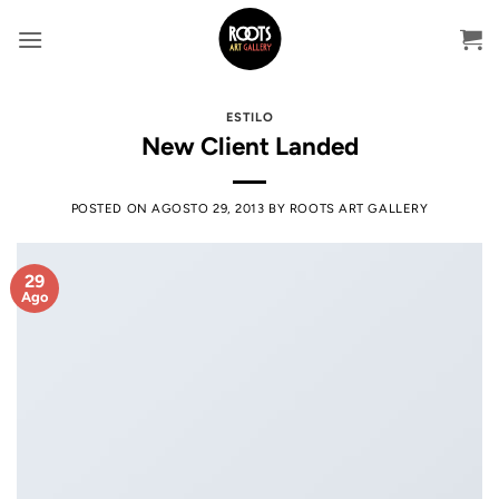
Skip
to
content
ESTILO
New Client Landed
POSTED ON
AGOSTO 29, 2013
BY
ROOTS ART GALLERY
29
Ago