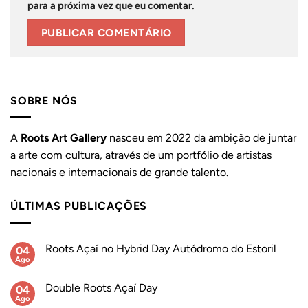
para a próxima vez que eu comentar.
SOBRE NÓS
A
Roots Art Gallery
nasceu em 2022 da ambição de juntar
a arte com cultura, através de um portfólio de artistas
nacionais e internacionais de grande talento.
ÚLTIMAS PUBLICAÇÕES
Roots Açaí no Hybrid Day Autódromo do Estoril
04
Ago
Sem
comentários
em
Double Roots Açaí Day
04
Roots
Açaí
Ago
Sem
no