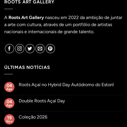
ROOTS ART GALLERY
A
Roots Art Gallery
nasceu em 2022 da ambição de juntar
a arte com cultura, através de um portfólio de artistas
nacionais e internacionais de grande talento.
ÚLTIMAS NOTÍCIAS
Roots Açaí no Hybrid Day Autódromo do Estoril
04
Ago
Sem
comentários
em
Double Roots Açaí Day
04
Roots
Açaí
Ago
Sem
no
comentários
Hybrid
em
Day
Coleção 2026
19
Double
Autódromo
Roots
Nov
Sem
do
Açaí
comentários